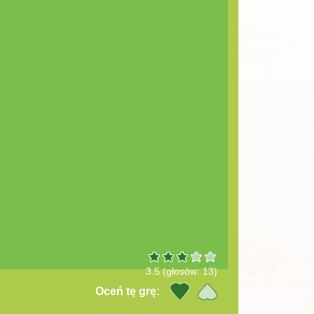
3.5
(głosów:
13
)
Oceń tę grę: