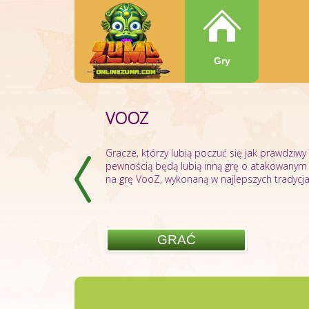
Gry
VOOZ
FRUIT TWIRLS
Gracze, którzy lubią poczuć się jak prawdziwy
Oferujemy ci pójście do wszechświata, wype
pewnością będą lubią inną grę o atakowanym 
i dojrzałych, które są ulubionymi zabawkami dl
na grę VooZ, wykonaną w najlepszych tradycjac
niezapomniane wrażenie ciepła i delikatnego sł
GRAĆ
GRAĆ