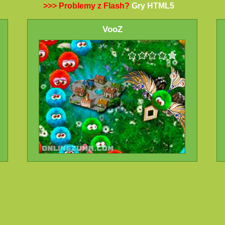
>>> Problemy z Flash?
Gry HTML5
VooZ